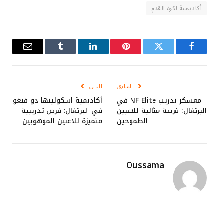
أكاديمية لكرة القدم
فيسبوك
تويتر
بينتيريست
لينكدإن
Tumblr
البريد
الإلكترو
السابق
التالي
معسكر تدريب NF Elite في
أكاديمية اسكولينها دو فيغو
البرتغال: فرصة مثالية للاعبين
في البرتغال: فرص تدريبية
الطموحين
متميزة للاعبين الموهوبين
Oussama