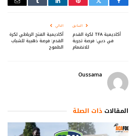
فيسبوك
تويتر
بينتيريست
لينكدإن
Tumblr
البريد
الإلكترو
السابق
التالي
أكاديمية TFA لكرة القدم
أكاديمية الفتح الرباطي لكرة
في دبي: فرصة تجربة
القدم: فرصة ذهبية للشباب
للانضمام
الطموح
Oussama
المقالات
ذات الصلة