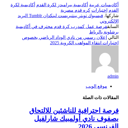
أكاديميات عربية
أكاديمية بيراميدز لكرة القدم
أكاديمية لكرة
القدم
اختبارات
كره قدم مصرية
شاركها.
فيسبوك
تويتر
بينتيريست
لينكدإن
Tumblr
البريد
الإلكتروني
السابق
فرصة عمل كمدرب كرة قدم محترف في أكاديمية
برشلونة بالرباط
التالي
إعلان رسمي من نادي الوداد الرياضي بخصوص
اختبارات انتقاء المواهب الكروية 2025
admin
موقع الويب
المقالات
ذات الصلة
فرصة احترافية للناشئين للالتحاق
بصفوف نادي أولمبيك شارلفيل
الفرنسي 2026