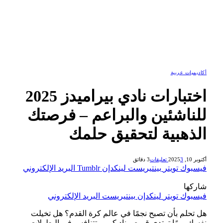
أكاديميات عربية
اختبارات نادي بيراميدز 2025
للناشئين والبراعم – فرصتك
الذهبية لتحقيق حلمك
أكتوبر 10, 2025
3 تعليقات
3 دقائق
فيسبوك
تويتر
بينتيريست
لينكدإن
Tumblr
البريد الإلكتروني
شاركها
فيسبوك
تويتر
لينكدإن
بينتيريست
البريد الإلكتروني
هل تحلم بأن تصبح نجمًا في عالم كرة القدم؟ هل تخيلت
نفسك يومًا ترتدي قميص نادٍ كبير وتتنافس في البطولات