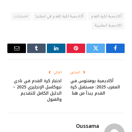
أكاديمية لكرة القدم
أكاديمية لكرة القدم في انجلترا
اختبارات
اكاديمية انجليزية
فيسبوك
تويتر
بينتيريست
لينكدإن
Tumblr
البريد
الإلكترو
السابق
التالي
أكاديمية يوفنتوس في
اختبار كرة القدم في نادي
المغرب 2025: مستقبل كرة
نيوكاسل الإنجليزي 2025 –
القدم يبدأ من هنا
الدليل الكامل للتقديم
والقبول
Oussama