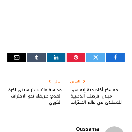
فيسبوك
تويتر
بينتيريست
لينكدإن
Tumblr
البريد
الإلكترو
السابق
التالي
معسكر أكاديمية إيه سي
مدرسة مانشستر سيتي لكرة
ميلان: فرصتك الذهبية
القدم: طريقك نحو الاحتراف
للانطلاق في عالم الاحتراف
الكروي
Oussama