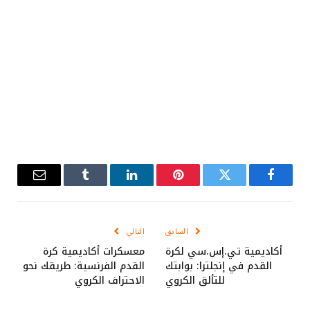
فيسبوك
تويتر
بينتيريست
لينكدإن
Tumblr
البريد
الإلكترو
السابق
التالي
أكاديمية تي.إس.سي لكرة
معسكرات أكاديمية كرة
القدم في إنجلترا: بوابتك
القدم الفرنسية: طريقك نحو
للتألق الكروي
الاحتراف الكروي